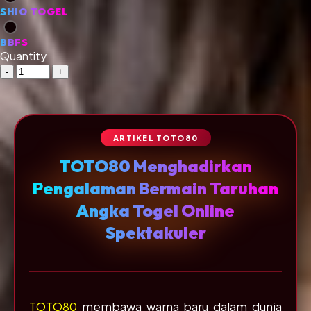
SHIO TOGEL
BBFS
Quantity
-
+
ARTIKEL TOTO80
TOTO80 Menghadirkan
Pengalaman Bermain Taruhan
Angka Togel Online
Spektakuler
TOTO80
membawa warna baru dalam dunia