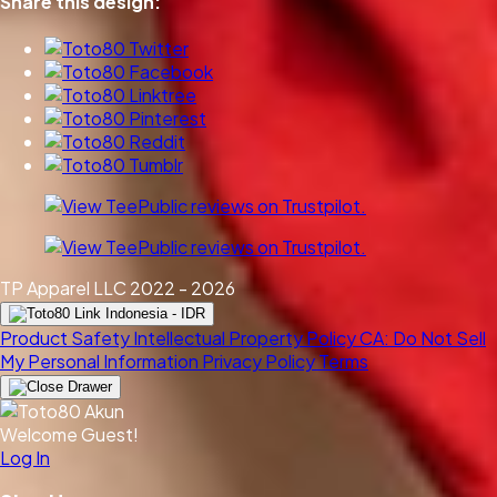
Share this design:
TP Apparel LLC 2022 - 2026
Indonesia - IDR
Product Safety
Intellectual Property Policy
CA: Do Not Sell
My Personal Information
Privacy Policy
Terms
Welcome Guest!
Log In