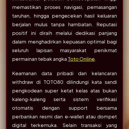
memastikan proses navigasi, pemasangan
taruhan, hingga pengecekan hasil keluaran
berjalan mulus tanpa hambatan. Reputasi
positif ini diraih melalui dedikasi panjang
dalam menghadirkan kepuasan optimal bagi
seluruh lapisan masyarakat penikmat
permainan tebak angka
Toto Online
.
Keamanan data pribadi dan kelancaran
withdraw di TOTO80 dilindungi kata sandi
pengkodean super ketat kelas atas bukan
kaleng-kaleng serta sistem verifikasi
otomatis dengan support bersama
perbankan resmi dan e-wallet atau dompet
digital terkemuka. Selain transaksi yang