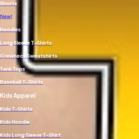
Shorts
New!
Hoodies
Long Sleeve T-Shirts
Crewneck Sweatshirts
Tank Tops
Baseball T-Shirts
Kids Apparel
Kids T-Shirts
Kids Hoodie
Kids Long Sleeve T-Shirt