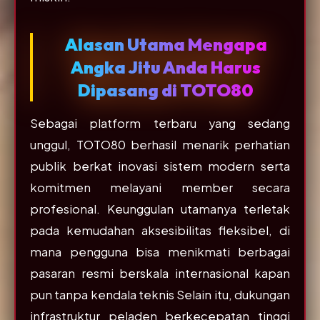
Alasan Utama Mengapa
Angka Jitu Anda Harus
Dipasang di TOTO80
Sebagai platform terbaru yang sedang
unggul, TOTO80 berhasil menarik perhatian
publik berkat inovasi sistem modern serta
komitmen melayani member secara
profesional. Keunggulan utamanya terletak
pada kemudahan aksesibilitas fleksibel, di
mana pengguna bisa menikmati berbagai
pasaran resmi berskala internasional kapan
pun tanpa kendala teknis Selain itu, dukungan
infrastruktur peladen berkecepatan tinggi