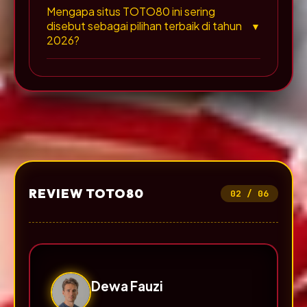
Desain navigasi TOTO80 sudah dioptimalkan
yang tersedia.
Mengapa situs TOTO80 ini sering
secara khusus dan ringan menggunakan
disebut sebagai pilihan terbaik di tahun
▼
teknologi responsif, sehingga sangat aman
2026?
dan nyaman diakses melalui hp kentang
TOTO80 memiliki kombinasi pelayanan cepat,
sekalipun berbasis android maupun iOS.
74 - 80 pasaran terlengkap, sistem transparan,
dan jaminan pembayaran kemenangan toto
togel online secara utuh tanpa biaya sepeser
pun menjadikan situs ini unggul dibanding
kompetitor lainnya.
REVIEW TOTO80
02 / 06
Dewa Fauzi